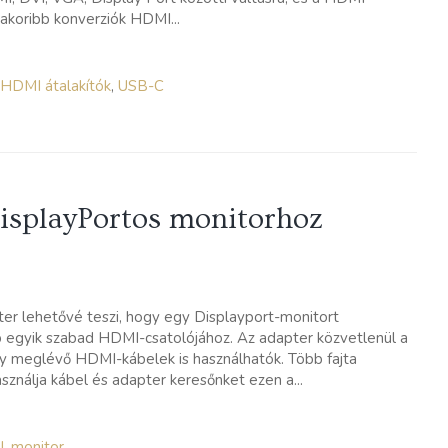
yakoribb konverziók HDMI...
HDMI átalakítók
,
USB-C
isplayPortos monitorhoz
r lehetővé teszi, hogy egy Displayport-monitort
p egyik szabad HDMI-csatolójához. Az adapter közvetlenül a
gy meglévő HDMI-kábelek is használhatók. Több fajta
nálja kábel és adapter keresőnket ezen a...
I
,
monitor