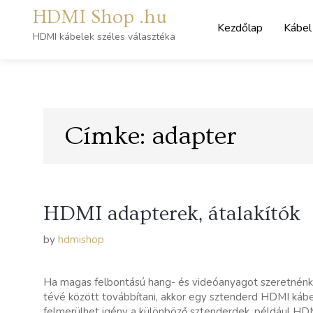
Skip
HDMI Shop .hu
to
Kezdőlap
Kábel
content
HDMI kábelek széles választéka
Címke:
adapter
HDMI adapterek, átalakítók
by
hdmishop
Ha magas felbontású hang- és videóanyagot szeretnénk
tévé között továbbítani, akkor egy sztenderd HDMI kábe
felmerülhet igény a különböző sztenderdek, például HDM