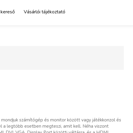
 kereső
Vásárlói tájékoztató
 mondjuk számítógép és monitor között vagy játékkonzol és
l a legtöbb esetben megteszi, amit kell. Néha viszont
I, DVI, VGA, Display Port közötti váltásra, és a HDMI