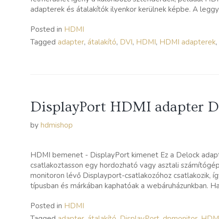
adapterek és átalakítók ilyenkor kerülnek képbe. A legg
Posted in
HDMI
Tagged
adapter
,
átalakító
,
DVI
,
HDMI
,
HDMI adapterek
,
DisplayPort HDMI adapter D
by
hdmishop
HDMI bemenet - DisplayPort kimenet Ez a Delock adapte
csatlakoztasson egy hordozható vagy asztali számítógé
monitoron lévő Displayport-csatlakozóhoz csatlakozik, í
típusban és márkában kaphatóak a webáruházunkban. Hasz
Posted in
HDMI
Tagged
adapter
,
átalakító
,
DisplayPort
,
dpmonitor
,
HDM