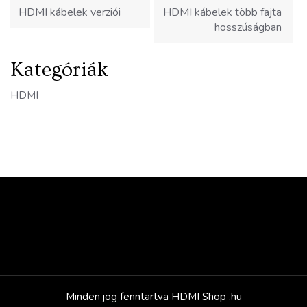
navigáció
HDMI kábelek verziói
HDMI kábelek több fajta
hosszúságban
Kategóriák
HDMI
Minden jog fenntartva HDMI Shop .hu