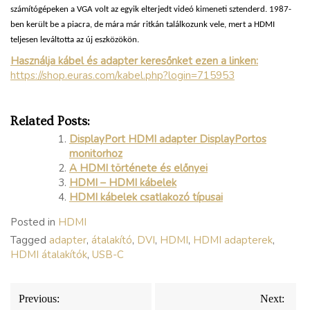
számítógépeken a VGA volt az egyik elterjedt videó kimeneti sztenderd. 1987-
ben került be a piacra, de mára már ritkán találkozunk vele, mert a HDMI
teljesen leváltotta az új eszközökön.
Használja kábel és adapter keresőnket ezen a linken:
https://shop.euras.com/kabel.php?login=715953
Related Posts:
DisplayPort HDMI adapter DisplayPortos
monitorhoz
A HDMI története és előnyei
HDMI – HDMI kábelek
HDMI kábelek csatlakozó típusai
Posted in
HDMI
Tagged
adapter
,
átalakító
,
DVI
,
HDMI
,
HDMI adapterek
,
HDMI átalakítók
,
USB-C
Bejegyzés
Previous:
Next: