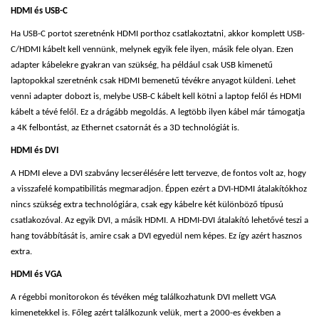
HDMI és USB-C
Ha USB-C portot szeretnénk HDMI porthoz csatlakoztatni, akkor komplett USB-
C/HDMI kábelt kell vennünk, melynek egyik fele ilyen, másik fele olyan. Ezen
adapter kábelekre gyakran van szükség, ha például csak USB kimenetű
laptopokkal szeretnénk csak HDMI bemenetű tévékre anyagot küldeni. Lehet
venni adapter dobozt is, melybe USB-C kábelt kell kötni a laptop felől és HDMI
kábelt a tévé felől. Ez a drágább megoldás. A legtöbb ilyen kábel már támogatja
a 4K felbontást, az Ethernet csatornát és a 3D technológiát is.
HDMI és DVI
A HDMI eleve a DVI szabvány lecserélésére lett tervezve, de fontos volt az, hogy
a visszafelé kompatibilitás megmaradjon. Éppen ezért a DVI-HDMI átalakítókhoz
nincs szükség extra technológiára, csak egy kábelre két különböző típusú
csatlakozóval. Az egyik DVI, a másik HDMI. A HDMI-DVI átalakító lehetővé teszi a
hang továbbítását is, amire csak a DVI egyedül nem képes. Ez így azért hasznos
extra.
HDMI és VGA
A régebbi monitorokon és tévéken még találkozhatunk DVI mellett VGA
kimenetekkel is. Főleg azért találkozunk velük, mert a 2000-es években a