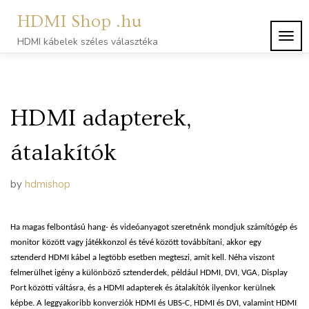
Skip
HDMI Shop .hu
to
content
TOG
HDMI kábelek széles választéka
NAVI
HDMI adapterek,
átalakítók
by
hdmishop
Ha magas felbontású hang- és videóanyagot szeretnénk mondjuk számítógép és
monitor között vagy játékkonzol és tévé között továbbítani, akkor egy
sztenderd HDMI kábel a legtöbb esetben megteszi, amit kell. Néha viszont
felmerülhet igény a különböző sztenderdek, például HDMI, DVI, VGA, Display
Port közötti váltásra, és a HDMI adapterek és átalakítók ilyenkor kerülnek
képbe. A leggyakoribb konverziók HDMI és UBS-C, HDMI és DVI, valamint HDMI